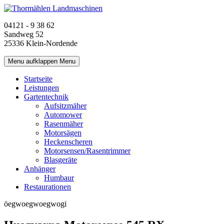
04121 - 9 38 62
Sandweg 52
25336 Klein-Nordende
Menu aufklappen
Menu
Startseite
Leistungen
Gartentechnik
Aufsitzmäher
Automower
Rasenmäher
Motorsägen
Heckenscheren
Motorsensen/Rasentrimmer
Blasgeräte
Anhänger
Humbaur
Restaurationen
öegwoegwoegwogi