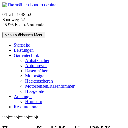
04121 - 9 38 62
Sandweg 52
25336 Klein-Nordende
Menu aufklappen
Menu
Startseite
Leistungen
Gartentechnik
Aufsitzmäher
Automower
Rasenmäher
Motorsägen
Heckenscheren
Motorsensen/Rasentrimmer
Blasgeräte
Anhänger
Humbaur
Restaurationen
öegwoegwoegwogi