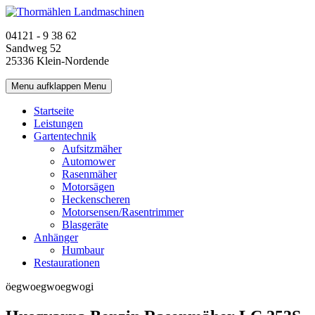
04121 - 9 38 62
Sandweg 52
25336 Klein-Nordende
Menu aufklappen
Menu
Startseite
Leistungen
Gartentechnik
Aufsitzmäher
Automower
Rasenmäher
Motorsägen
Heckenscheren
Motorsensen/Rasentrimmer
Blasgeräte
Anhänger
Humbaur
Restaurationen
öegwoegwoegwogi