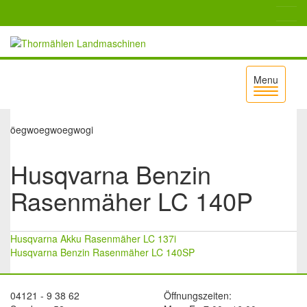
Menu
Menu
aufklappen
öegwoegwoegwogi
Husqvarna Benzin
Rasenmäher LC 140P
Beitragsnavigation
Husqvarna Akku Rasenmäher LC 137i
Husqvarna Benzin Rasenmäher LC 140SP
04121 - 9 38 62
Öffnungszeiten: