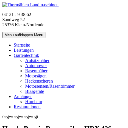
04121 - 9 38 62
Sandweg 52
25336 Klein-Nordende
Menu aufklappen
Menu
Startseite
Leistungen
Gartentechnik
Aufsitzmäher
Automower
Rasenmäher
Motorsägen
Heckenscheren
Motorsensen/Rasentrimmer
Blasgeräte
Anhänger
Humbaur
Restaurationen
öegwoegwoegwogi